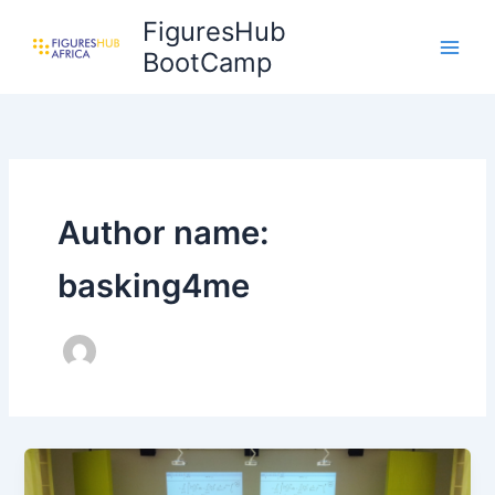
Skip
FiguresHub
to
BootCamp
content
Author name:
basking4me